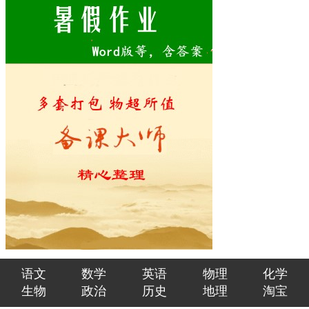
语文
数学
英语
物理
化学
生物
政治
历史
地理
淘宝