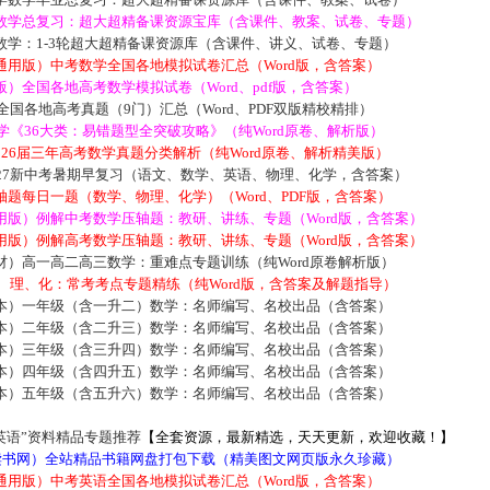
数学总复习：超大超精备课资源宝库（含课件、教案、试卷、专题）
数学：1-3轮超大超精备课资源库（含课件、讲义、试卷、专题）
通用版）中考数学全国各地模拟试卷汇总（Word版，含答案）
）全国各地高考数学模拟试卷（Word、pdf版，含答案）
届全国各地高考真题（9门）汇总（Word、PDF双版精校精排）
数学《36大类：易错题型全突破攻略》（纯Word原卷、解析版）
2026届三年高考数学真题分类解析（纯Word原卷、解析精美版）
027新中考暑期早复习（语文、数学、英语、物理、化学，含答案）
题每日一题（数学、物理、化学）（Word、PDF版，含答案）
用版）例解中考数学压轴题：教研、讲练、专题（Word版，含答案）
用版）例解高考数学压轴题：教研、讲练、专题（Word版，含答案）
材）高一高二高三数学：重难点专题训练（纯Word原卷解析版）
数、理、化：常考考点专题精练（纯Word版，含答案及解题指导）
本）一年级（含一升二）数学：名师编写、名校出品（含答案）
本）二年级（含二升三）数学：名师编写、名校出品（含答案）
本）三年级（含三升四）数学：名师编写、名校出品（含答案）
本）四年级（含四升五）数学：名师编写、名校出品（含答案）
本）五年级（含五升六）数学：名师编写、名校出品（含答案）
英语”资料精品专题推荐
【全套资源，最新精选，天天更新，欢迎收藏！】
5读书网）全站精品书籍网盘打包下载（精美图文网页版永久珍藏）
通用版）中考英语全国各地模拟试卷汇总（Word版，含答案）