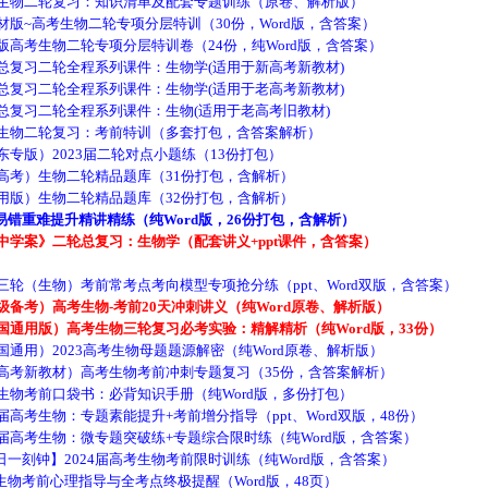
生物二轮复习：知识清单及配套专题训练（原卷、解析版）
版~高考生物二轮专项分层特训（30份，Word版，含答案）
高考生物二轮专项分层特训卷（24份，纯Word版，含答案）
总复习二轮全程系列课件：生物学(适用于新高考新教材)
总复习二轮全程系列课件：生物学(适用于老高考新教材)
总复习二轮全程系列课件：生物(适用于老高考旧教材)
生物二轮复习：考前特训（多套打包，含答案解析）
专版）2023届二轮对点小题练（13份打包）
高考）生物二轮精品题库（31份打包，含解析）
用版）生物二轮精品题库（32份打包，含解析）
重难提升精讲精练（纯Word版，26份打包，含解析）
学案》二轮总复习：生物学（配套讲义+ppt课件，含答案）
轮（生物）考前常考点考向模型专项抢分练（ppt、Word双版，含答案）
备考）高考生物-考前20天冲刺讲义（纯Word原卷、解析版）
通用版）高考生物三轮复习必考实验：精解精析（纯Word版，33份）
通用）2023高考生物母题题源解密（纯Word原卷、解析版）
高考新教材）高考生物考前冲刺专题复习（35份，含答案解析）
生物考前口袋书：必背知识手册（纯Word版，多份打包）
高考生物：专题素能提升+考前增分指导（ppt、Word双版，48份）
高考生物：微专题突破练+专题综合限时练（纯Word版，含答案）
刻钟】2024届高考生物考前限时训练（纯Word版，含答案）
考前心理指导与全考点终极提醒（Word版，48页）