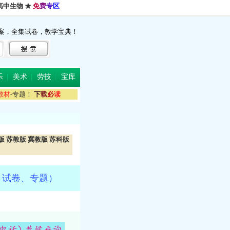
高中生物
★
免
费
专
区
案，全集试卷，教学宝典！
乐
美术
劳技
宝库
教
材
-专题！
下
载
必
读
版
苏教版
冀教版
苏科版
、试卷、专题）