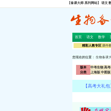
【备课大师-系列网站】
语文
首页
语文
数学
精彩人教专区
课件
您现在的位置：
生物备课
版本
中考生物
高考
分类
上海版
中图版
【高考大礼包