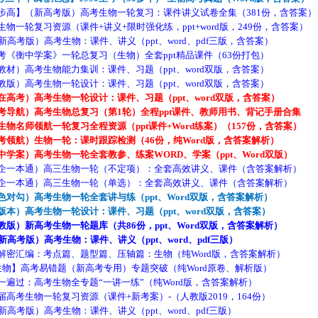
步高】（新高考版）高考生物一轮复习：课件讲义试卷全集（381份，含答案）
物一轮复习资源（课件+讲义+限时强化练，ppt+word版，249份，含答案）
高考版）高考生物：课件、讲义（ppt、word、pdf三版，含答案）
《衡中学案》一轮总复习（生物）全套ppt精品课件（63份打包）
材）高考生物能力集训：课件、习题（ppt、word双版，含答案）
版）高考生物一轮设计：课件、习题（ppt、word双版，含答案）
高考）高考生物一轮设计：课件、习题（ppt、word双版，含答案）
考导航）高考生物总复习（第1轮）全程ppt课件、教师用书、背记手册合集
物名师领航一轮复习全程资源（ppt课件+Word练案）（157份，含答案）
领航）生物一轮：课时跟踪检测（46份，纯Word版，含答案解析）
学案）高考生物一轮全套教参、练案WORD、学案（ppt、Word双版）
企一本通）高三生物一轮（不定项）：全套高效讲义、课件（含答案解析）
企一本通）高三生物一轮（单选）：全套高效讲义、课件（含答案解析）
对勾）高考生物一轮全套讲与练（ppt、Word双版，含答案解析）
本）高考生物一轮设计：课件、习题（ppt、word双版，含答案）
教版）新高考生物一轮题库（共86份，ppt、Word双版，含答案解析）
高考版）高考生物：课件、讲义（ppt、word、pdf三版）
解密汇编：考点篇、题型篇、压轴篇：生物（纯Word版，含答案解析）
物】高考易错题（新高考专用）专题突破（纯Word原卷、解析版）
遍过：高考生物全专题“一讲一练”（纯Word版，含答案解析）
高考生物一轮复习资源（课件+新考案）-（人教版2019，164份）
高考版）高考生物：课件、讲义（ppt、word、pdf三版）