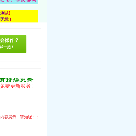
载
测
试
】
顾
无
忧
！
会操作？
试一把！
！
的
内
容
展
示
！
请
知
晓
！
！