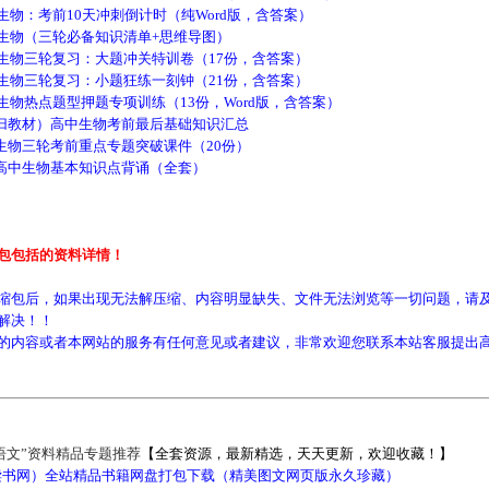
物：考前10天冲刺倒计时（纯Word版，含答案）
生物（三轮必备知识清单+思维导图）
生物三轮复习：大题冲关特训卷（17份，含答案）
生物三轮复习：小题狂练一刻钟（21份，含答案）
物热点题型押题专项训练（13份，Word版，含答案）
教材）高中生物考前最后基础知识汇总
三轮考前重点专题突破课件（20份）
中生物基本知识点背诵（全套）
包包括的资料详情！
缩包后，如果出现无法解压缩、内容明显缺失、文件无法浏览等一切问题，请及
解决！！
的内容或者本网站的服务有任何意见或者建议，非常欢迎您联系本站客服提出
语文”资料精品专题推荐
【全套资源，最新精选，天天更新，欢迎收藏！】
5读书网）全站精品书籍网盘打包下载（精美图文网页版永久珍藏）