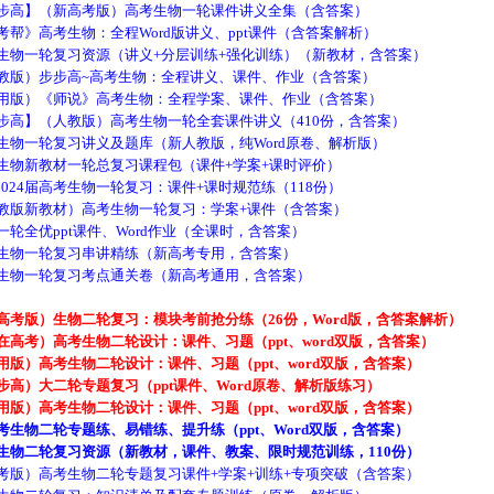
步高】（新高考版）高考生物一轮课件讲义全集（含答案）
帮》高考生物：全程Word版讲义、ppt课件（含答案解析）
生物一轮复习资源（讲义+分层训练+强化训练）（新教材，含答案）
教版）步步高~高考生物：全程讲义、课件、作业（含答案）
用版）《师说》高考生物：全程学案、课件、作业（含答案）
步高】（人教版）高考生物一轮全套课件讲义（410份，含答案）
生物一轮复习讲义及题库（新人教版，纯Word原卷、解析版）
生物新教材一轮总复习课程包（课件+学案+课时评价）
24届高考生物一轮复习：课件+课时规范练（118份）
教版新教材）高考生物一轮复习：学案+课件（含答案）
轮全优ppt课件、Word作业（全课时，含答案）
生物一轮复习串讲精练（新高考专用，含答案）
生物一轮复习考点通关卷（新高考通用，含答案）
考版）生物二轮复习：模块考前抢分练（26份，Word版，含答案解析）
高考）高考生物二轮设计：课件、习题（ppt、word双版，含答案）
版）高考生物二轮设计：课件、习题（ppt、word双版，含答案）
高）大二轮专题复习（ppt课件、Word原卷、解析版练习）
版）高考生物二轮设计：课件、习题（ppt、word双版，含答案）
生物二轮专题练、易错练、提升练（ppt、Word双版，含答案）
高考生物二轮复习资源（新教材，课件、教案、限时规范训练，110份）
考版）高考生物二轮专题复习课件+学案+训练+专项突破（含答案）