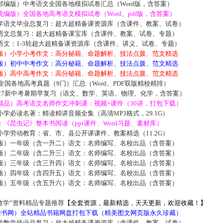
部编版）中考语文全国各地模拟试卷汇总（Word版，含答案）
编版）全国各地高考语文模拟试卷（Word、pdf版，含答案）
学语文毕业总复习：超大超精备课资源库（含课件、教案、试卷）
语文总复习：超大超精备课宝库（含课件、教案、试卷、专题）
语文：1-3轮超大超精备课资源库（含课件、讲义、试卷、专题）
版）小学小考作文：高分秘籍、命题解析、技法点拨、范文精选
版）初中中考作文：高分秘籍、命题解析、技法点拨、范文精选
版）高中高考作文：高分秘籍、命题解析、技法点拨、范文精选
届全国各地高考真题（9门）汇总（Word、PDF双版精校精排）
027新中考暑期早复习（语文、数学、英语、物理、化学，含答案）
精品）高考语文名师作文冲刺课：视频+课件（30讲，打包下载）
学必读名著：精读精讲音频全集（高清MP3格式，29.1G）
《昆虫记》整本书阅读（ppt课件、Word习题、素材库）
学劳动教育：省、市、县公开课课件、教案精选（11.2G）
版）一年级（含一升二）语文：名师编写、名校出品（含答案）
版）二年级（含二升三）语文：名师编写、名校出品（含答案）
版）三年级（含三升四）语文：名师编写、名校出品（含答案）
版）四年级（含四升五）语文：名师编写、名校出品（含答案）
版）五年级（含五升六）语文：名师编写、名校出品（含答案）
数学”资料精品专题推荐
【全套资源，最新精选，天天更新，欢迎收藏！】
5读书网）全站精品书籍网盘打包下载（精美图文网页版永久珍藏）
学数学毕业总复习：超大超精备课资源库（含课件、教案、试卷）