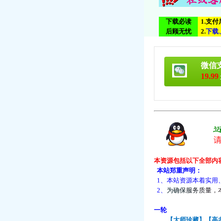
下载必读
1.支
后顾无忧
2.
下
载
微信
19.99
本资源包括以下全部内
本站郑重声明：
1、本站资源本着实用
2、
为
确
保
服
务
质
量
，
一轮
【大师珍藏】【高考三十