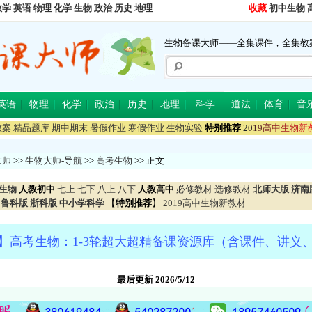
数学
英语
物理
化学
生物
政治
历史
地理
收藏
初中生物
生物备课大师——全集课件，全集教
英语
物理
化学
政治
历史
地理
科学
道法
体育
音
教案
精品题库
期中期末
暑假作业
寒假作业
生物实验
特别推荐
2
0
1
9
高
中
生
物
新
大师
>>
生物大师-导航
>>
高考生物
>> 正文
生物
人教初中
七上
七下
八上
八下
人教高中
必修教材
选修教材
北师大版
济南
鲁科版
浙科版
中小学科学
【
特别推荐
】
2019高中生物新教材
】高考生物：1-3轮超大超精备课资源库（含课件、讲义
最后更新 2026/5/12