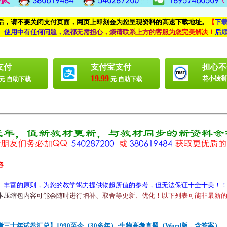
付后，请不要关闭支付页面，网页上即刻会为您呈现资料的高速下载地址。
【
下
、
使
用
中
有
任
何
问
题
，
您
都
无
需
担
心
，
烦
请
联
系
上
方
的
客
服
为
您
完
美
解
决
！
后
支付
支付宝支付
担心不
19.99
花小钱测
元 自助下载
元 自助下载
容——
、丰富的原则，为您的教学竭力提供物超所值的参考，但无法保证十全十美！
本
压
缩
包
内
容
可
能
会
随
时
进
行
增
补
、
取
舍
等
更
新
、
优
化
！
以
下
列
表
可
能
非
最
新
年试卷汇总】1990至今（30多年）·生物高考真题（Word版，含答案）